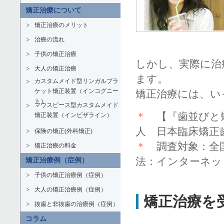
矯正治療について
矯正治療のメリット
治療の流れ
子供の矯正治療
しかし、実際に治
大人の矯正治療
ます。
カスタムメイド型リンガルブラ
ケット矯正装置（インコグニー
矯正治療には、い
ト）
マウスピース型カスタムメイド
＊
【『歯並びと矯
矯正装置（インビザライン）
人 日本臨床矯正歯
保険の矯正(外科矯正)
＊
調査対象：全国1
矯正治療の料金
法：インターネッ
矯正治療例（症例）
子供の矯正治療例（症例）
大人の矯正治療例（症例）
矯正治療を
抜歯と非抜歯の治療例（症例）
コラム