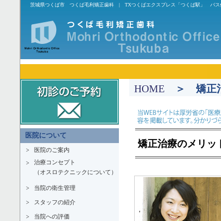
茨城県つくば市 つくば毛利矯正歯科 | TXつくばエクスプレス「つくば駅」 バ
HOME
＞ 矯正
医院について
矯正治療のメリッ
医院のご案内
治療コンセプト
（オスロテクニックについて）
当院の衛生管理
スタッフの紹介
当院への評価