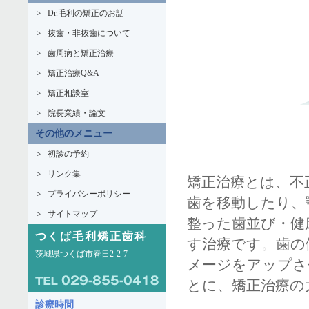
Dr.毛利の矯正のお話
抜歯・非抜歯について
歯周病と矯正治療
矯正治療Q&A
矯正相談室
院長業績・論文
その他のメニュー
初診の予約
リンク集
矯正治療とは、不
プライバシーポリシー
歯を移動したり、
サイトマップ
整った歯並び・健
つくば毛利矯正歯科
す治療です。歯の
茨城県つくば市春日2-2-7
メージをアップさ
とに、矯正治療の
診療時間