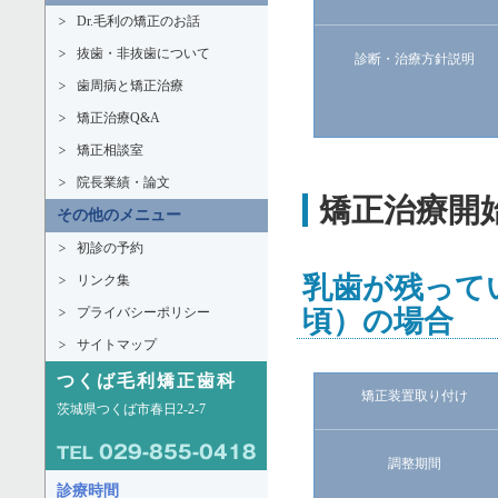
Dr.毛利の矯正のお話
抜歯・非抜歯について
診断・治療方針説明
歯周病と矯正治療
矯正治療Q&A
矯正相談室
院長業績・論文
矯正治療開
その他のメニュー
初診の予約
乳歯が残って
リンク集
プライバシーポリシー
頃）の場合
サイトマップ
つくば毛利矯正歯科
矯正装置取り付け
茨城県つくば市春日2-2-7
調整期間
診療時間