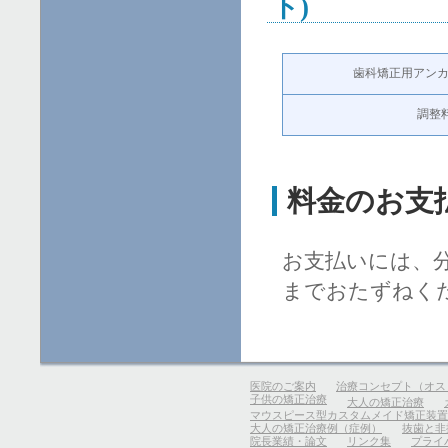
ト)
歯科矯正用アンカ
調整
料金のお支
お支払いには、
までおたずねく
医院のご案内
治療コンセプト（オス
子供の矯正治療
大人の矯正治療
マウスピース型カスタムメイド矯正装置
大人の矯正治療例（症例）
抜歯と非
院長業績・論文
リンク集
プライ