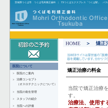
茨城県つくば市 つくば毛利矯正歯科 | TXつくばエクスプレス「つくば駅」 バ
HOME
＞ 矯正
医院について
矯正治療の料金
医院のご案内
治療コンセプト
（オスロテクニックについて）
当院で矯正治療
当院の衛生管理
す。
スタッフの紹介
治療法、使用す
当院への評価