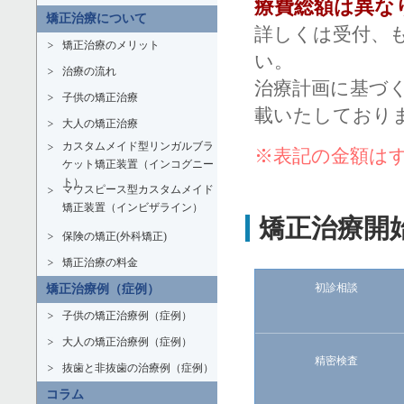
療費総額は異な
矯正治療について
詳しくは受付、
矯正治療のメリット
い。
治療の流れ
治療計画に基づ
子供の矯正治療
載いたしており
大人の矯正治療
カスタムメイド型リンガルブラ
※表記の金額は
ケット矯正装置（インコグニー
ト）
マウスピース型カスタムメイド
矯正装置（インビザライン）
矯正治療開
保険の矯正(外科矯正)
矯正治療の料金
初診相談
矯正治療例（症例）
子供の矯正治療例（症例）
大人の矯正治療例（症例）
精密検査
抜歯と非抜歯の治療例（症例）
コラム